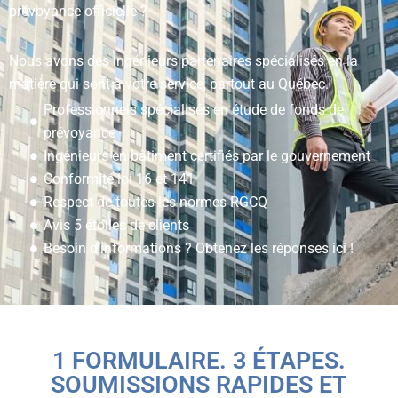
prévoyance officielle ?
Nous avons des ingénieurs partenaires spécialisés en la
matière qui sont à votre service, partout au Québec.
Professionnels spécialisés en étude de fonds de
prévoyance
Ingénieurs en bâtiment certifiés par le gouvernement
Conformité loi 16 et 141
Respect de toutes les normes RGCQ
Avis 5 étoiles de clients
Besoin d’informations ? Obtenez les réponses ici !
1 FORMULAIRE. 3 ÉTAPES.
SOUMISSIONS RAPIDES ET